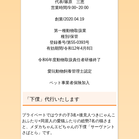
代表/篠原 三
恵
営業時間/9:00~20:00
創業/2020.04.19
第一種動物取扱業
種別/保管
登録番号/第55-0393号
有効期間/令和12年4月8日
令和6年度動物取扱責任者研修終了
愛玩動物飼養管理士認定
ペット事業者保険加入
「下僕」代行いたします
プライベートではウチの子3名+後見人つきにゃんこ
おふたり+同居人の愛猫ふたりの総勢7名の猫さま
と、メダカちゃんエビちゃんの下僕「サーヴァント
さばとら」です。