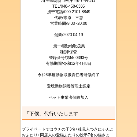
埼玉県朝霞市根岸台8-7-44-317
TEL/048-458-0335
携帯電話/090-2101-8849
代表/篠原 三
恵
営業時間/9:00~20:00
創業/2020.04.19
第一種動物取扱業
種別/保管
登録番号/第55-0393号
有効期間/令和12年4月8日
令和6年度動物取扱責任者研修終了
愛玩動物飼養管理士認定
ペット事業者保険加入
「下僕」代行いたします
プライベートではウチの子3名+後見人つきにゃんこ
おふたり+同居人の愛猫ふたりの総勢7名の猫さま