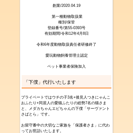
創業/2020.04.19
第一種動物取扱業
種別/保管
登録番号/第55-0393号
有効期間/令和12年4月8日
令和6年度動物取扱責任者研修終了
愛玩動物飼養管理士認定
ペット事業者保険加入
「下僕」代行いたします
プライベートではウチの子3名+後見人つきにゃんこ
おふたり+同居人の愛猫ふたりの総勢7名の猫さま
と、メダカちゃんエビちゃんの下僕「サーヴァント
さばとら」です。
お留守番中の大切なご家族を「保護者さま」に代わ
ってお世話いたします。