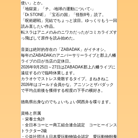
使い」
とか。
「地獄楽」「チ。-地球の運動について-」
「Dr.STONE」「宝石の国」
「怪獣8号」
読了。
「呪術廻戦」完結でちょっと涙目。ゆっくりもう一回
読み直したい作品。
転スラはアニメのみのニワカだったがコミカライズす
っ飛ばして原作を読み始めた。
音楽は絶対的存在の「ZABADAK」がイチオシ。
毎年のZABADAKのアニバーサリーライブと郡上八幡
ライブの日が当店の定休日。
2026年9月25日～27日は
ZABADAK
郡上八幡ライブに
遠征するので臨時休業します。
カラオケでストレス発散するタイプ。まねきねこ
2026年はゴールド会員かな。アニソンとザバダック
で平均点前後を獲得する程度の下手の横好き。
徳島県出身なのでちょいちょい関西弁を喋ります。
資格と所属
・栄養士免許
・全日本コーヒー商工組合連合認定 コーヒーインス
トラクター2級
・公益社団法人日本愛玩動物協会認定 愛玩動物飼養