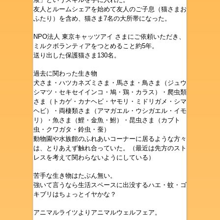
友人とルームシェアを始めて友人のご子息（猫さまお
ふたり）を含め、猫さま7名の大所帯になった。
NPO法人 東京キャッツアイ さまにご依頼いただき、
ミルクボランティアをつとめること約5年。
送り出した保護猫さま130名。
過去に関わった生き物
犬さま・ハツカネズミさま・馬さま・鳥さま（ジュウ
シマツ・セキセイインコ・鳩・鶏・カラス）・爬虫類
さま（トカゲ・カナヘビ・ヤモリ・ミドリガメ・シマ
ヘビ）・両棲類さま（アマガエル・ウシガエル・イモ
リ）・魚さま（鯉・金魚・鮒）・昆虫さま（カブト
虫・クワガタ・鈴虫・蚕）
動物園や水族館のふれあいコーナーに居るような方々
は、とりあえず触れ合っていた。（最近は先方のスト
レスを考えて関わらないようにしている）
苦手な生き物はたぶん無い。
強いて言うなら生活スペースに出没するハエ・蚊・ゴ
キブリはちょっとイヤかな？
アニマルライツよりアニマルウェルフェア。