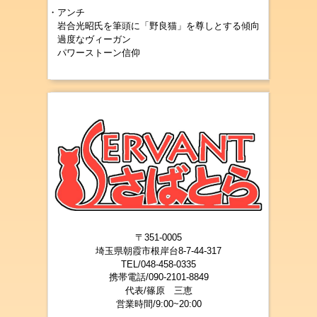
・アンチ
岩合光昭氏を筆頭に「野良猫」を尊しとする傾向
過度なヴィーガン
パワーストーン信仰
〒351-0005
埼玉県朝霞市根岸台8-7-44-317
TEL/048-458-0335
携帯電話/090-2101-8849
代表/篠原 三
恵
営業時間/9:00~20:00