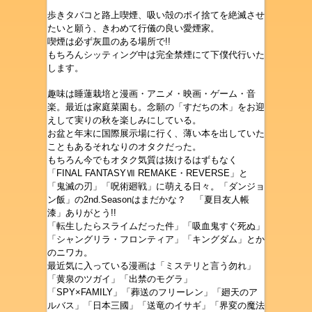
歩きタバコと路上喫煙、吸い殻のポイ捨てを絶滅させ
たいと願う、きわめて行儀の良い愛煙家。
喫煙は必ず灰皿のある場所で!!
もちろんシッティング中は完全禁煙にて下僕代行いた
します。
趣味は睡蓮栽培と漫画・アニメ・映画・ゲーム・音
楽。最近は家庭菜園も。念願の「すだちの木」をお迎
えして実りの秋を楽しみにしている。
お盆と年末に国際展示場に行く、薄い本を出していた
こともあるそれなりのオタクだった。
もちろん今でもオタク気質は抜けるはずもなく
「FINAL FANTASYⅦ REMAKE・REVERSE」と
「鬼滅の刃」
「呪術廻戦」
に萌える日々。「ダンジョ
ン飯」の2nd.Seasonはまだかな？ 「夏目友人帳
漆」ありがとう!!
「転生したらスライムだった件」「吸血鬼すぐ死ぬ」
「シャングリラ・フロンティア」「キングダム」とか
のニワカ。
最近気に入っている漫画は「ミステリと言う勿れ」
「黄泉のツガイ」「出禁のモグラ」
「SPY×FAMILY」「葬送のフリーレン」「廻天のア
ルバス」「日本三國」「送竜のイサギ」「界変の魔法