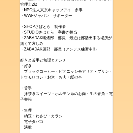
管理士2級
・NPO法人東京キャッツアイ 参事
・WWFジャパン サポーター
・SHOPさばとら 制作者
・STUDIOさばとら 字書き担当
・ZABADAK喫煙部 部員 最近は部活出来る場所が
無くて哀しみ
・ZABADAK風部 部員（アンデス練習中!!）
好きと苦手と無理とアンチ
・好き
ブラックコーヒー・ピアニッシモアリア・プリン・
トウモロコシ・お米・お肉・紙の本
・苦手
抹茶系スイーツ・ホルモン系のお肉・生の青魚・電
子書籍
・無理
納豆
・わさび・カラシ
電子タバコ
演歌